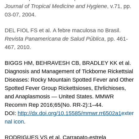
Journal of Tropical Medicine and Hygiene
, v.71, pp.
03-07, 2004.
DEL FIOL FS et al.
A febre maculosa no Brasil.
Revista Panamericana de Salud Pública
, pp. 461-
467, 2010.
BIGGS HM, BEHRAVESH CB, BRADLEY KK et al.
Diagnosis and Management of Tickborne Rickettsial
Diseases: Rocky Mountain Spotted Fever and Other
Spotted Fever Group Rickettsioses, Ehrlichioses,
and Anaplasmosis — United States. MMWR
Recomm Rep 2016;65(No. RR-2):1–44.
DOI:
http://dx.doi.org/10.15585/mmwr.rr6502a1
exter
nal icon
.
RODRIGUES VS et al. Carrapato-estrela